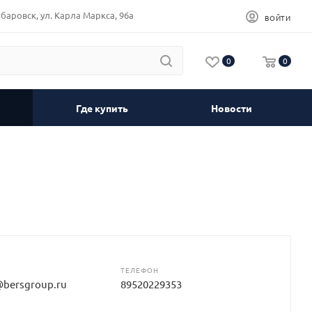
баровск, ул. Карла Маркса, 96а
ВОЙТИ
0
0
Где купить
Новости
ТЕЛЕФОН
@bersgroup.ru
89520229353