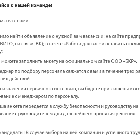
йся к нашей команде!
мства с нами:
мо найти объявление о нужной вам вакансии: на сайте предпр
АВИТО, на связи, ВК); в газете «Работа для вас» и оставить отк
у;
 можете заполнить анкету на официальном сайте ООО «БКР».
джер по подбору персонала свяжется с вами в течение трех р
ших действий.
 назначения первичного интервью, вы будете приглашены в ого
ование с менеджером по персоналу.
ша анкета передается в службу безопасности и руководству н
ование с руководителем для дальнейшего принятия решения.
андидаты! В случае выбора нашей компании и успешного труд