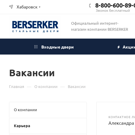
8-800-600-89-
Хабаровск
Звонок бесплатный
Официальный интернет-
магазин компании BERSERKER
Входные двери
Акци
Вакансии
—
—
Главная
О компании
Вакансии
О компании
КОНТАКТНОЕ Л
Александра
Карьера